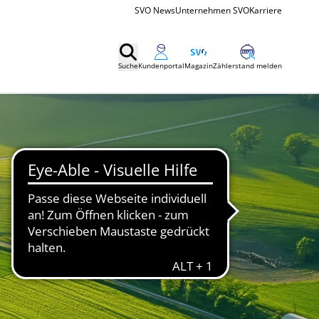
SVO News
Unternehmen SVO
Karriere
Suche
Kundenportal
Magazin
Zählerstand melden