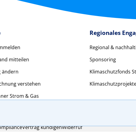
e
Regionales Eng
ummelden
Regional & nachhalt
and mitteilen
Sponsoring
g ändern
Klimaschutzfonds St
chnung verstehen
Klimaschutzprojekt
hner Strom & Gas
ompliance
Vertrag kündigen
Widerruf