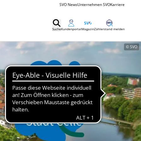
SVO News
Unternehmen SVO
Karriere
Suche
Kundenportal
Magazin
Zählerstand melden
© SVO