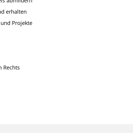
ls abmildern
nd erhalten
und Projekte
n Rechts