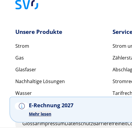
Unsere Produkte
Servic
Strom
Strom 
Gas
Zählerst
Glasfaser
Abschla
Nachhaltige Lösungen
Stromre
Wasser
Tarifrec
E-Rechnung 2027
Mehr lesen
Glossar
Impressum
Datenschutz
Barrierefreiheit
C