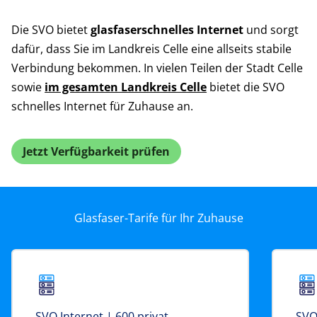
Die SVO bietet
glasfaserschnelles Internet
und sorgt
dafür, dass Sie im Landkreis Celle eine allseits stabile
Verbindung bekommen. In vielen Teilen der Stadt Celle
sowie
im gesamten Landkreis Celle
bietet die SVO
schnelles Internet für Zuhause an.
Jetzt Verfügbarkeit prüfen
Glasfaser-Tarife für Ihr Zuhause
SVO Internet | 600 privat
SVO