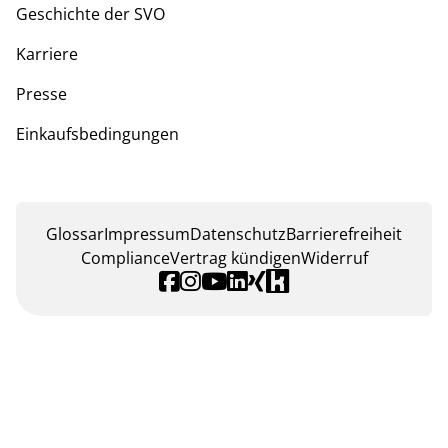
Geschichte der SVO
Karriere
Presse
Einkaufsbedingungen
Glossar
Impressum
Datenschutz
Barrierefreiheit
Compliance
Vertrag kündigen
Widerruf
öffnet in einem neuen Tab