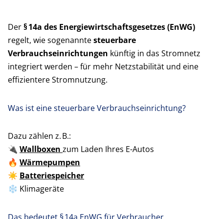
Der
§ 14a des Energiewirtschaftsgesetzes (EnWG)
regelt, wie sogenannte
steuerbare
Verbrauchseinrichtungen
künftig in das Stromnetz
integriert werden – für mehr Netzstabilität und eine
effizientere Stromnutzung.
Was ist eine steuerbare Verbrauchseinrichtung?
Dazu zählen z. B.:
🔌
Wallboxen
zum Laden Ihres E-Autos
🔥
Wärmepumpen
☀️
Batteriespeicher
❄️ Klimageräte
Das bedeutet § 14a EnWG für Verbraucher