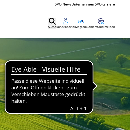
SVO News
Unternehmen SVO
Karriere
Suche
Kundenportal
Magazin
Zählerstand melden