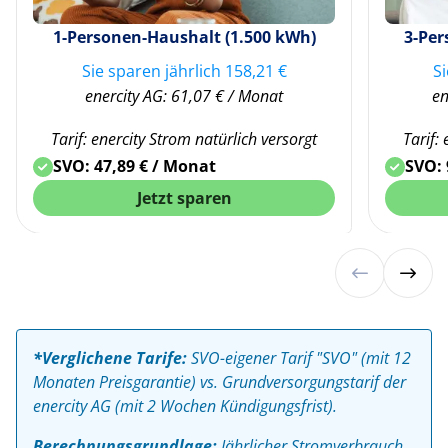
1-Personen-Haushalt (1.500 kWh)
3-Per
Sie sparen jährlich 158,21 €
S
enercity AG: 61,07 € / Monat
en
Tarif: enercity Strom natürlich versorgt
Tarif:
SVO: 47,89 € / Monat
SVO: 
Jetzt sparen
*Verglichene Tarife:
SVO-eigener Tarif "SVO" (mit 12
Monaten Preisgarantie) vs. Grundversorgungstarif der
enercity AG (mit 2 Wochen Kündigungsfrist).
Berechnungsgrundlage:
Jährlicher Stromverbrauch