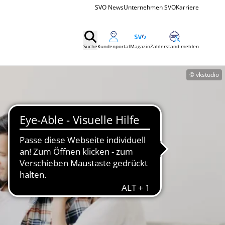
SVO News
Unternehmen SVO
Karriere
Suche
Kundenportal
Magazin
Zählerstand melden
© vkstudio