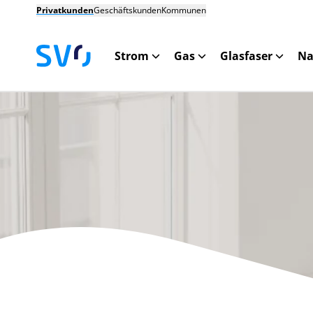
Privatkunden
Geschäftskunden
Kommunen
Strom
Gas
Glasfaser
Na