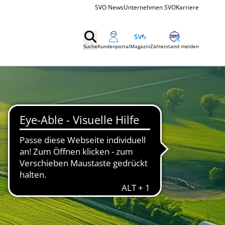
SVO News
Unternehmen SVO
Karriere
Suche
Kundenportal
Magazin
Zählerstand melden