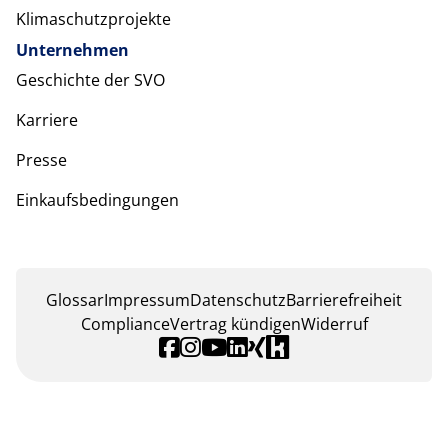
Klimaschutzprojekte
Unternehmen
Geschichte der SVO
Karriere
Presse
Einkaufsbedingungen
Glossar
Impressum
Datenschutz
Barrierefreiheit
Compliance
Vertrag kündigen
Widerruf
öffnet in einem neuen Tab